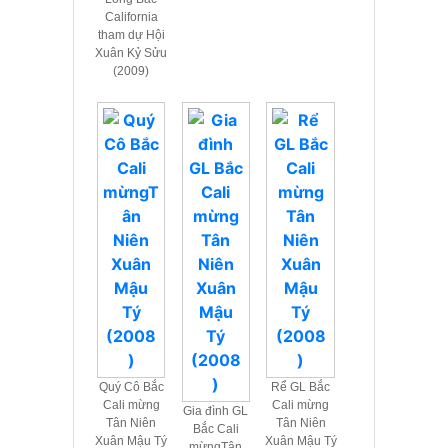
California
tham dự Hội
Xuân Kỷ Sửu
(2009)
Quý Cô Bắc
Rể GL Bắc
Cali mừng
Cali mừng
Gia đình GL
Tân Niên
Tân Niên
Bắc Cali
Xuân Mậu Tý
Xuân Mậu Tý
mừngTân