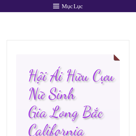
Mục Lục
Hội Ái Hữu Cựu
Nữ Sinh
Gia Long Bắc
California